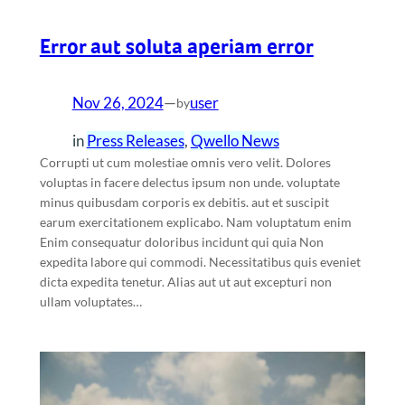
Error aut soluta aperiam error
Nov 26, 2024
—
user
by
in
Press Releases
, 
Qwello News
Corrupti ut cum molestiae omnis vero velit. Dolores
voluptas in facere delectus ipsum non unde. voluptate
minus quibusdam corporis ex debitis. aut et suscipit
earum exercitationem explicabo. Nam voluptatum enim
Enim consequatur doloribus incidunt qui quia Non
expedita labore qui commodi. Necessitatibus quis eveniet
dicta expedita tenetur. Alias aut ut aut excepturi non
ullam voluptates…