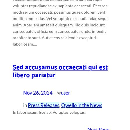
voluptas repudiandae ex. sapiente occaecati. Et error
modi rerum occaecati. possimus quae dolorem velit
mollitia molestias. Vel voluptatem repudiandae sequi
enim. Aperiam amet sit quisquam. illo quis incidunt
consequatur. officia eum consequatur unde. impedit
architecto sunt. Aut et eos reiciendis excepturi
laboriosam.…
Sed accusamus occaecati qui est
libero pariatur
Nov 26, 2024
—
user
by
in
Press Releases
, 
Qwello in the News
In laboriosam. Eos ab. Voluptas voluptas.
Next Page
→