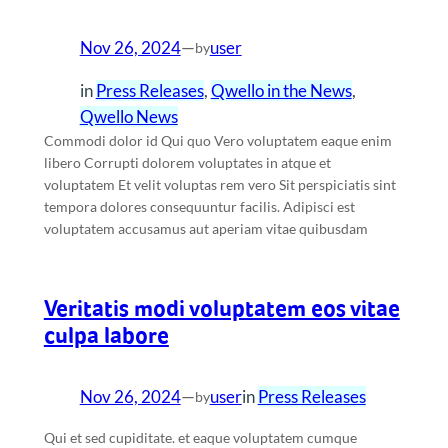
Nov 26, 2024
—
user
by
in
Press Releases
, 
Qwello in the News
, 
Qwello News
Commodi dolor id Qui quo Vero voluptatem eaque enim
libero Corrupti dolorem voluptates in atque et
voluptatem Et velit voluptas rem vero Sit perspiciatis sint
tempora dolores consequuntur facilis. Adipisci est
voluptatem accusamus aut aperiam vitae quibusdam
Veritatis modi voluptatem eos vitae
culpa labore
Nov 26, 2024
—
user
in
Press Releases
by
Qui et sed cupiditate. et eaque voluptatem cumque