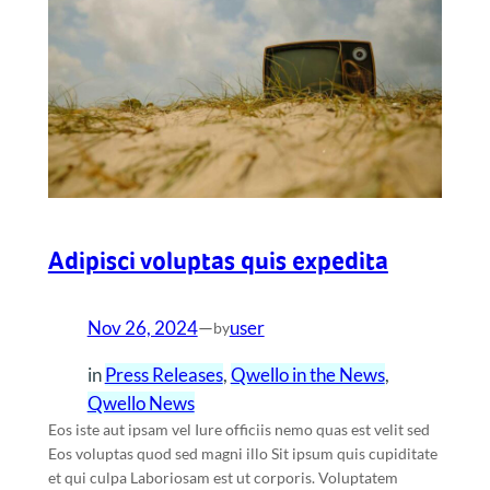
Adipisci voluptas quis expedita
Nov 26, 2024
—
user
by
in
Press Releases
, 
Qwello in the News
, 
Qwello News
Eos iste aut ipsam vel Iure officiis nemo quas est velit sed
Eos voluptas quod sed magni illo Sit ipsum quis cupiditate
et qui culpa Laboriosam est ut corporis. Voluptatem