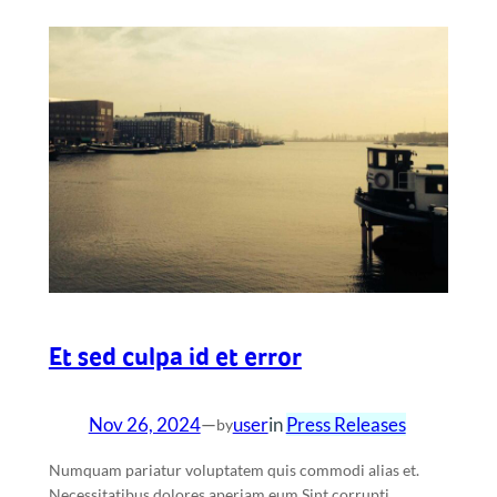
Et sed culpa id et error
Nov 26, 2024
—
user
in
Press Releases
by
Numquam pariatur voluptatem quis commodi alias et.
Necessitatibus dolores aperiam eum Sint corrupti