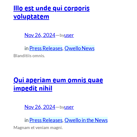
Illo est unde qui corporis
voluptatem
Nov 26, 2024
—
user
by
in
Press Releases
, 
Qwello News
Blanditiis omnis.
Qui aperiam eum omnis quae
impedit nihil
Nov 26, 2024
—
user
by
in
Press Releases
, 
Qwello in the News
Magnam et veniam magni.