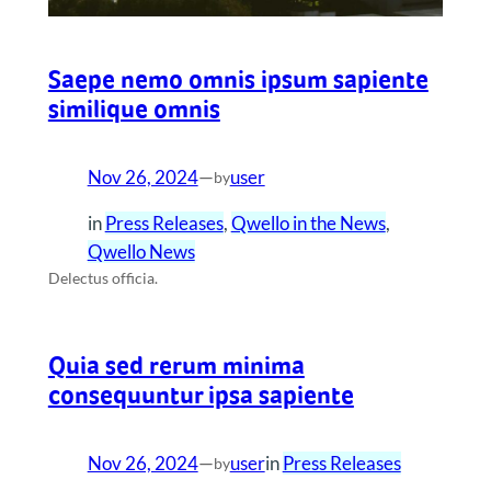
Saepe nemo omnis ipsum sapiente
similique omnis
Nov 26, 2024
—
user
by
in
Press Releases
, 
Qwello in the News
, 
Qwello News
Delectus officia.
Quia sed rerum minima
consequuntur ipsa sapiente
Nov 26, 2024
—
user
in
Press Releases
by